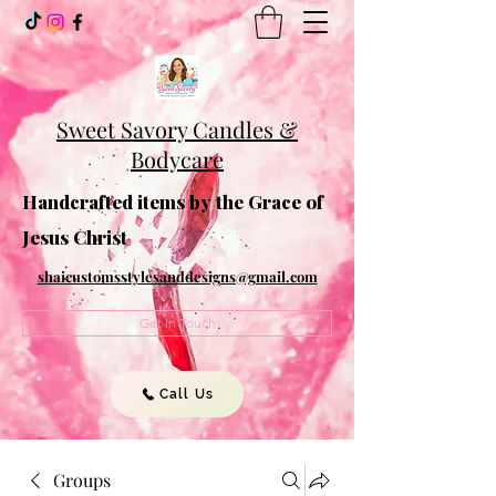
Sweet Savory Candles &
Bodycare
Handcrafted items by the Grace of
Jesus Christ
shaicustomsstylesanddesigns@gmail.com
Get In Touch
Call Us
Groups