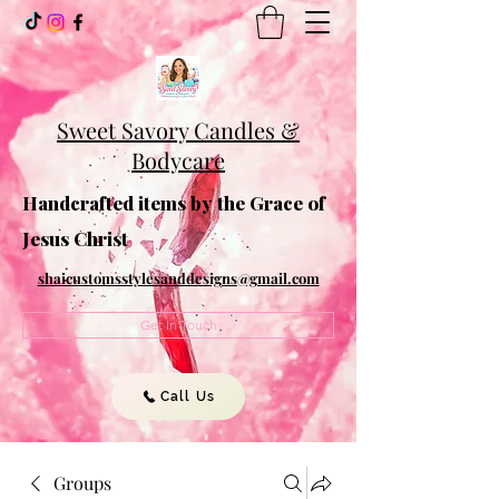
Sweet Savory Candles &
Bodycare
Handcrafted items by the Grace of
Jesus Christ
shaicustomsstylesanddesigns@gmail.com
Get In Touch
Call Us
Groups