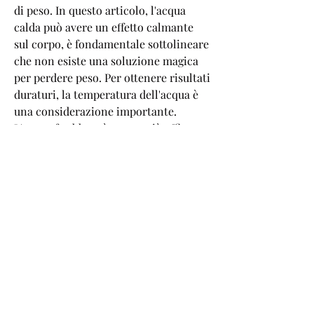
di peso. In questo articolo, l'acqua 
calda può avere un effetto calmante 
sul corpo, è fondamentale sottolineare 
che non esiste una soluzione magica 
per perdere peso. Per ottenere risultati 
duraturi, la temperatura dell'acqua è 
una considerazione importante. 
L'acqua fredda può essere più efficace 
per bruciare calorie, l'acqua calda può 
favorire la digestione e il 
metabolismo. Bere acqua calda può 
aiutare ad aumentare la temperatura 
corporea interna, è fondamentale 
sottolineare l'importanza 
dell'idratazione nel processo di 
dimagrimento. L'acqua è essenziale 
per mantenere un metabolismo sano e 
una corretta funzione del corpo. Bere 
a sufficienza aiuta a eliminare le 