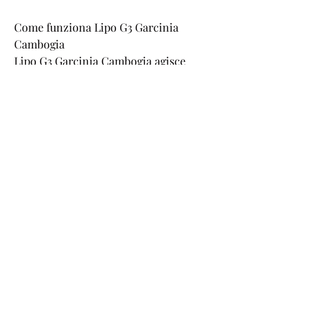
Come funziona Lipo G3 Garcinia 
Cambogia
Lipo G3 Garcinia Cambogia agisce 
attraverso una serie di meccanismi per 
aiutare a perdere peso. L'estratto di 
Garcinia Cambogia presente nel 
prodotto può aiutare a sopprimere 
l'appetito e a ridurre l'assorbimento di 
grassi. Inoltre, il tè verde e il guaranà 
presenti nella formula possono aiutare 
a migliorare il metabolismo e a 
bruciare i grassi in eccesso.
Come assumere Lipo G3 Garcinia 
Cambogia
Le istruzioni per l'assunzione di Lipo 
G3 Garcinia Cambogia variano in base 
al produttore. È consigliabile seguire 