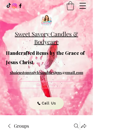
Sweet Savory Candles &
Bodycare
Handcrafted items by the Grace of
Jesus Christ
shaicustomsstylesanddesigns@gmail.com
Get In Touch
Call Us
Groups