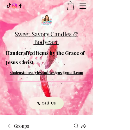
Sweet Savory Candles &
Bodycare
Handcrafted items by the Grace of
Jesus Christ
shaicustomsstylesanddesigns@gmail.com
Get In Touch
Call Us
Groups