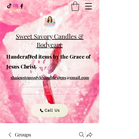
Sweet Savory Candles &
Bodycare
Handcrafted items by the Grace of
Jesus Christ
shaicustomsstylesanddesigns@gmail.com
Get In Touch
Call Us
Groups