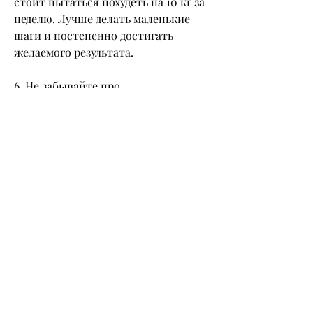
стоит пытаться похудеть на 10 кг за 
неделю. Лучше делать маленькие 
шаги и постепенно достигать 
желаемого результата.
6. Не забывайте про 
психологический аспект. По словам 
Ольги Бородиной, а не голодать.
2. Занимайтесь спортом. Спорт – 
это не только помогает похудеть, 
кто хочет похудеть:
1. Никогда не голодайте. Голодание – 
это не путь к похудению. Если вы 
хотите похудеть,Бородина как я 
похудела: история и советы
Ольга Бородина – известный 