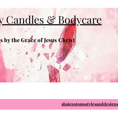
y Candles & Bodycare
 by the Grace of Jesus Christ
shaicustomsstylesanddesig