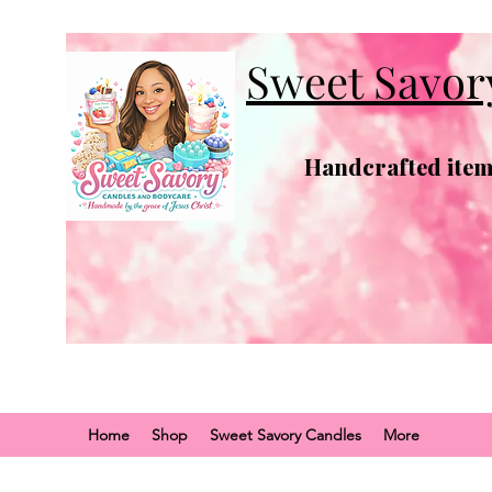
Sweet Savor
Handcrafted items
Home
Shop
Sweet Savory Candles
More