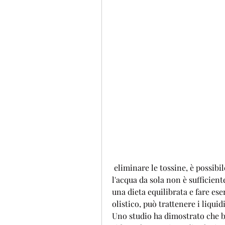
 eliminare le tossine, è possibile raggiungere e mantenere il peso desiderato., 
l'acqua da sola non è sufficien
una dieta equilibrata e fare es
olistico, può trattenere i liqui
Uno studio ha dimostrato che b