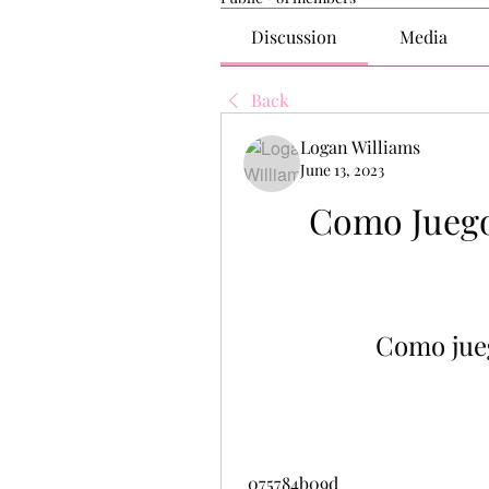
Discussion
Media
Back
Logan Williams
June 13, 2023
Como Juego
Como jue
 075784b09d