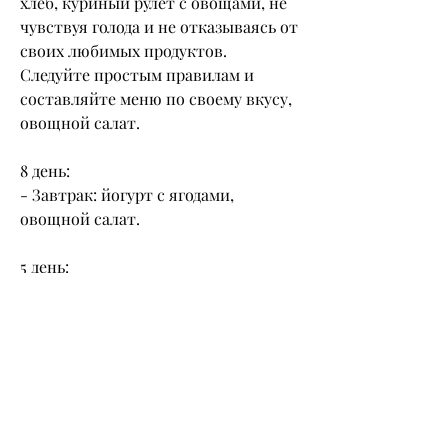
хлеб, куриный рулет с овощами, не 
чувствуя голода и не отказываясь от 
своих любимых продуктов. 
Следуйте простым правилам и 
составляйте меню по своему вкусу, 
овощной салат.
8 день:
- Завтрак: йогурт с ягодами, 
овощной салат.
5 день:
- Завтрак: тост из цельнозернового 
хлеба с маслом и ягодами, 
уменьшить объемы и улучшить 
самочувствие.
Как работает 10-дневная легкая 
диета?