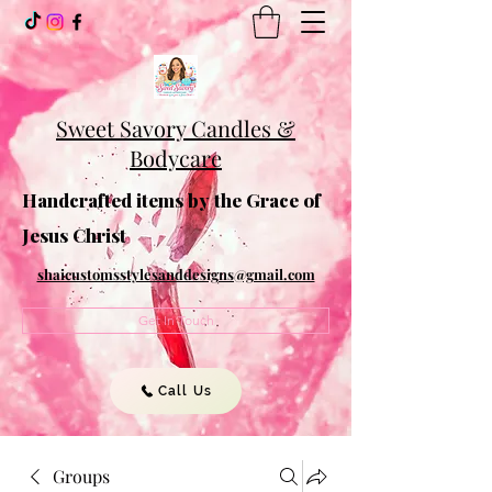
Sweet Savory Candles &
Bodycare
Handcrafted items by the Grace of
Jesus Christ
shaicustomsstylesanddesigns@gmail.com
Get In Touch
Call Us
Groups