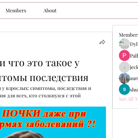
Members
About
Member
Dyl
Pal
 что это такое у 
jec
jeckade
птомы последствия
aur
 у взрослых: симптомы, последствия и 
shu
 для всех, кто столкнулся с этой 
See All 