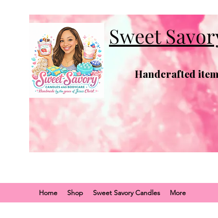
Sweet Savor
Handcrafted items
Home
Shop
Sweet Savory Candles
More