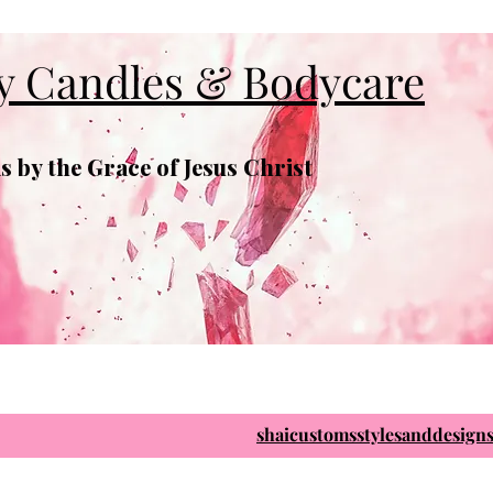
y Candles & Bodycare
 by the Grace of Jesus Christ
shaicustomsstylesanddesig