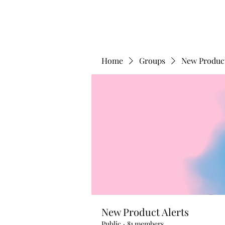
Home
Groups
New Product
New Product Alerts
Public
·
81 members