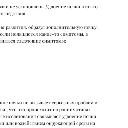
чки не установлены,Удвоение почки что это 
последствия
ия развития, образуя дополнительную почку. 
, если появляются какие-то симптомы, в 
явиться следующие симптомы:
ние почки не вызывает серьезных проблем и 
ко, что это происходит на ранних этапах 
ые исследования связывают удвоение почки 
и или воздействием окружающей среды на 