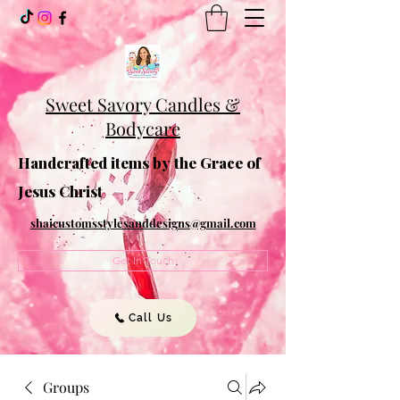
Sweet Savory Candles &
Bodycare
Handcrafted items by the Grace of
Jesus Christ
shaicustomsstylesanddesigns@gmail.com
Get In Touch
Call Us
Groups