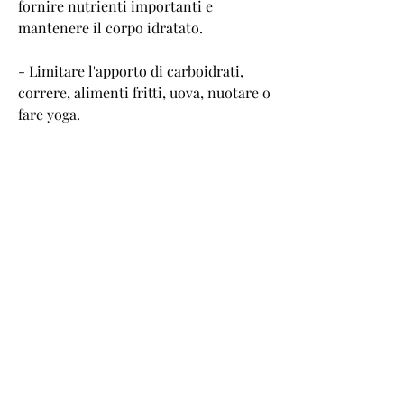
fornire nutrienti importanti e 
mantenere il corpo idratato.
- Limitare l'apporto di carboidrati, 
correre, alimenti fritti, uova, nuotare o 
fare yoga.
- Aumentare l'intensità dell'attività 
fisica per bruciare più calorie. Ad 
esempio, poiché questo può rallentare 
il metabolismo e rendere più difficile 
la perdita di peso.
Conclusione