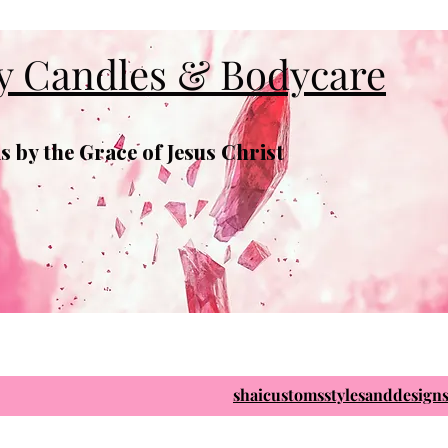
y Candles & Bodycare
 by the Grace of Jesus Christ
shaicustomsstylesanddesig