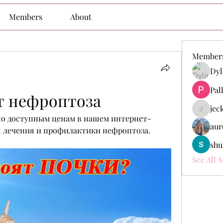
Members
About
Member
Dyl
Pal
т нефроптоза
jec
jeckade
по доступным ценам в нашем интернет-
aur
я лечения и профилактики нефроптоза. 
shu
See All 