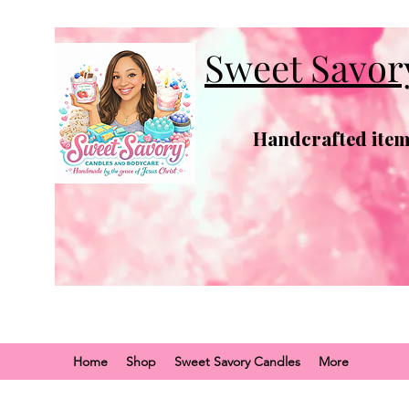
Sweet Savor
Handcrafted items
Home
Shop
Sweet Savory Candles
More