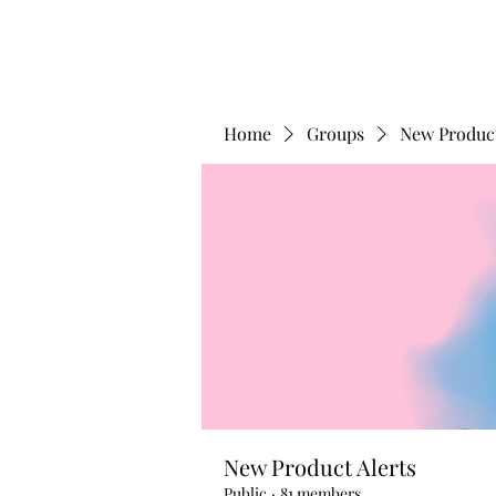
Home
Groups
New Product
New Product Alerts
Public
·
81 members