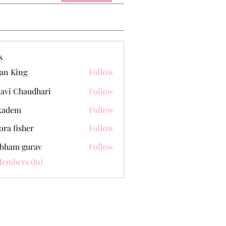
s
an King
Follow
lavi Chaudhari
Follow
kadem
Follow
m
ora fisher
Follow
bham gurav
Follow
Members (81)