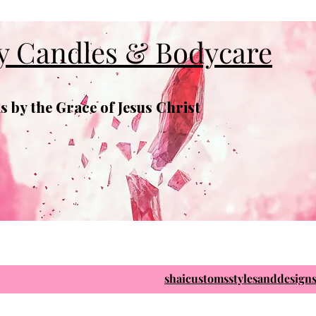
y Candles & Bodycare
 by the Grace of Jesus Christ
shaicustomsstylesanddesig