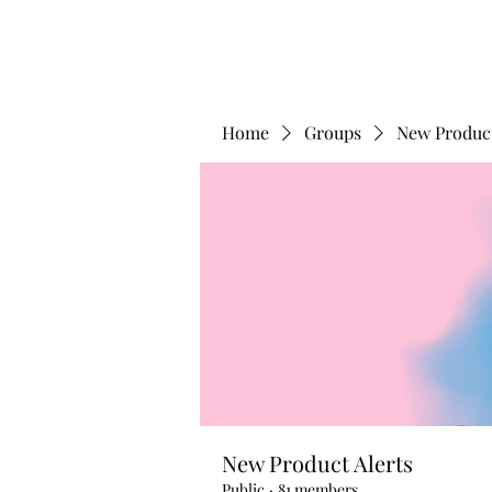
Home
Groups
New Product
New Product Alerts
Public
·
81 members