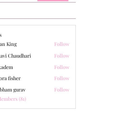
s
an King
Follow
lavi Chaudhari
Follow
kadem
Follow
m
ora fisher
Follow
bham gurav
Follow
Members (81)