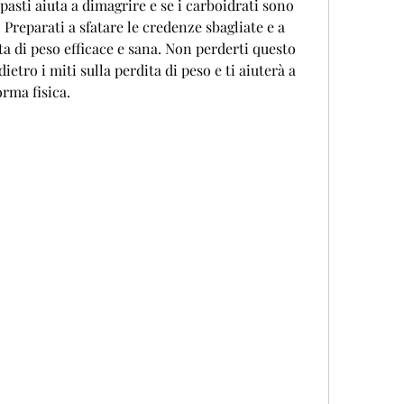
pasti aiuta a dimagrire e se i carboidrati sono 
reparati a sfatare le credenze sbagliate e a 
ta di peso efficace e sana. Non perderti questo 
dietro i miti sulla perdita di peso e ti aiuterà a 
orma fisica.