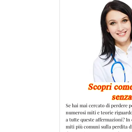
Se hai mai cercato di perdere p
numerosi miti e teorie riguardo
a tutte queste affermazioni? In q
miti più comuni sulla perdita d