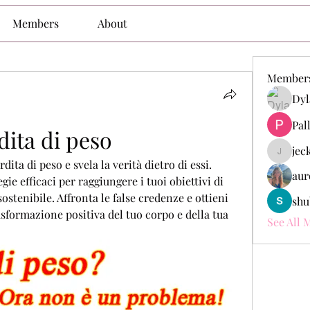
Members
About
Member
Dyl
Pal
rdita di peso
jec
jeckade
dita di peso e svela la verità dietro di essi. 
aur
gie efficaci per raggiungere i tuoi obiettivi di 
tenibile. Affronta le false credenze e ottieni 
shu
sformazione positiva del tuo corpo e della tua 
See All 