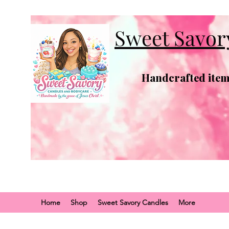
Sweet Savor
Handcrafted items
Home
Shop
Sweet Savory Candles
More