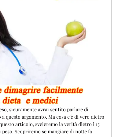
eso, sicuramente avrai sentito parlare di 
 a questo argomento. Ma cosa c'è di vero dietro 
uesto articolo, sveleremo la verità dietro i 15 
i peso. Scopriremo se mangiare di notte fa 