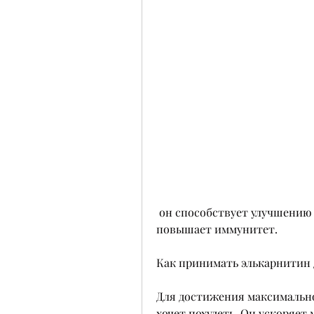
 он способствует улучшению работы сердечно-сосудистой системы и 
повышает иммунитет.
Как принимать элькарнитин 
Для достижения максимально
хочет похудеть. Он ускоряет 