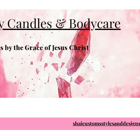
y Candles & Bodycare
 by the Grace of Jesus Christ
shaicustomsstylesanddesig