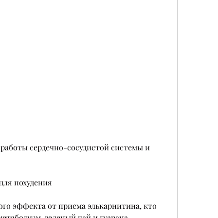
для похудения
го эффекта от приема элькарнитина, кто 
метаболизм, зеленый чай и гуарана.