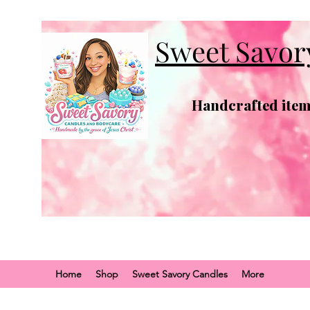
Sweet Savor
Handcrafted items
Home
Shop
Sweet Savory Candles
More