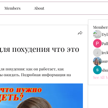
Members
About
Member
Dyl
Pal
ля похудения что это 
jec
jeckade
aur
ля похудения: как он работает, как 
shu
ты ожидать. Подробная информация на 
See All 