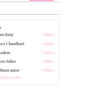
s
an King
Follow
lavi Chaudhari
Follow
kadem
Follow
m
ora fisher
Follow
bham gurav
Follow
Members (81)