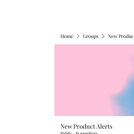
Home
Groups
New Product
New Product Alerts
Public
·
81 members