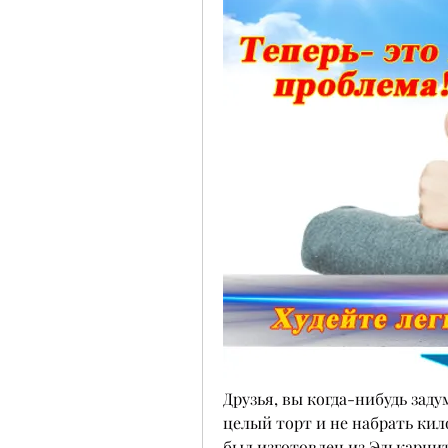
Друзья, вы когда-нибудь заду
целый торт и не набрать кил
был изготовлен из Элькарнит