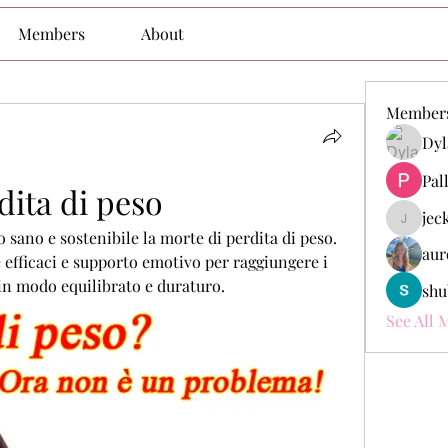
Members
About
Member
Dyl
Pal
dita di peso
jec
jeckade
sano e sostenibile la morte di perdita di peso. 
aur
e efficaci e supporto emotivo per raggiungere i 
in modo equilibrato e duraturo.
shu
See All 