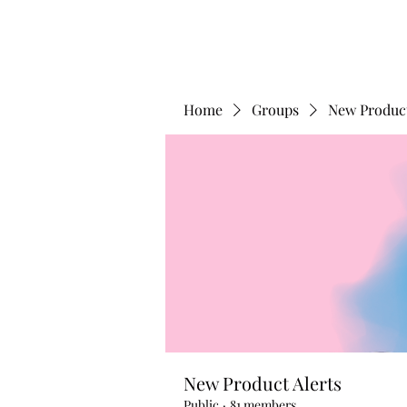
Home
Groups
New Product
New Product Alerts
Public
·
81 members