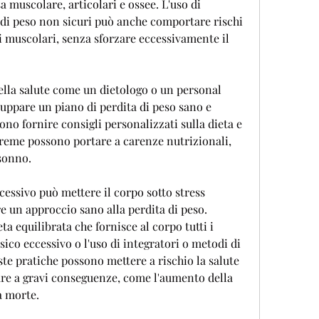
a muscolare, articolari e ossee. L'uso di 
 di peso non sicuri può anche comportare rischi 
i muscolari, senza sforzare eccessivamente il 
lla salute come un dietologo o un personal 
luppare un piano di perdita di peso sano e 
ono fornire consigli personalizzati sulla dieta e 
estreme possono portare a carenze nutrizionali, 
 sonno.
cessivo può mettere il corpo sotto stress 
e un approccio sano alla perdita di peso. 
a equilibrata che fornisce al corpo tutti i 
sico eccessivo o l'uso di integratori o metodi di 
te pratiche possono mettere a rischio la salute 
re a gravi conseguenze, come l'aumento della 
a morte.