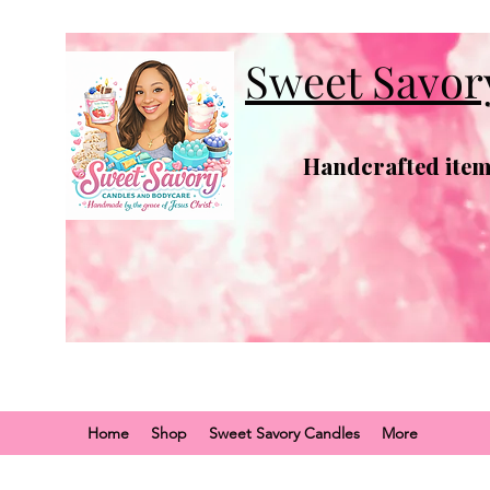
Sweet Savor
Handcrafted items
Home
Shop
Sweet Savory Candles
More