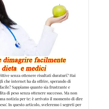
ittive senza ottenere risultati duraturi? Hai 
gli che internet ha da offrire, sperando di 
acile? Sappiamo quanto sia frustrante e 
dita di peso senza ottenere successo. Ma non 
a notizia per te: è arrivato il momento di dire 
eso'. In questo articolo, sveleremo i segreti per 