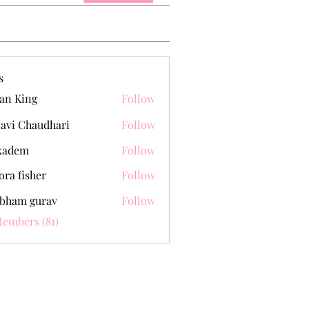
s
an King
Follow
lavi Chaudhari
Follow
kadem
Follow
m
ora fisher
Follow
bham gurav
Follow
Members (81)