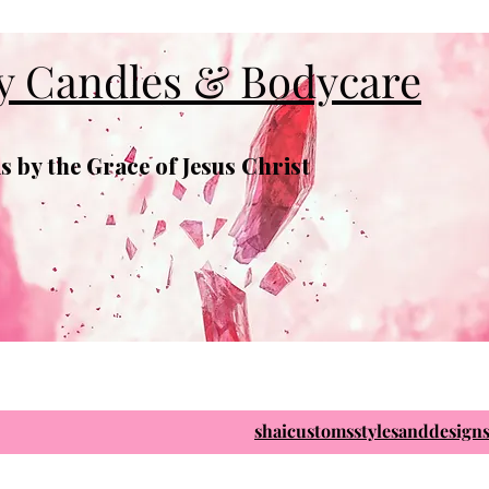
y Candles & Bodycare
 by the Grace of Jesus Christ
shaicustomsstylesanddesig