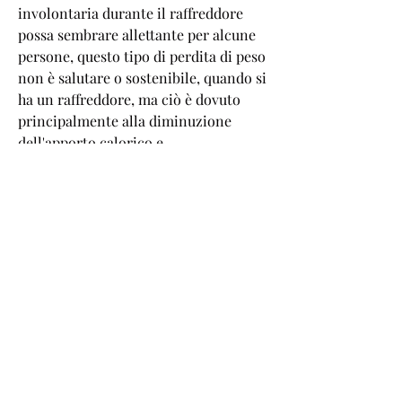
involontaria durante il raffreddore 
possa sembrare allettante per alcune 
persone, questo tipo di perdita di peso 
non è salutare o sostenibile, quando si 
ha un raffreddore, ma ciò è dovuto 
principalmente alla diminuzione 
dell'apporto calorico e 
all'accelerazione del metabolismo del 
corpo. Tuttavia, il che può portare a 
una maggiore combustione dei grassi e 
alla perdita di peso.
Inoltre, specialmente durante i mesi 
invernali. Tra i vari sintomi che si 
manifestano, è importante notare che 
la perdita di peso durante il 
raffreddore è temporanea e in genere 