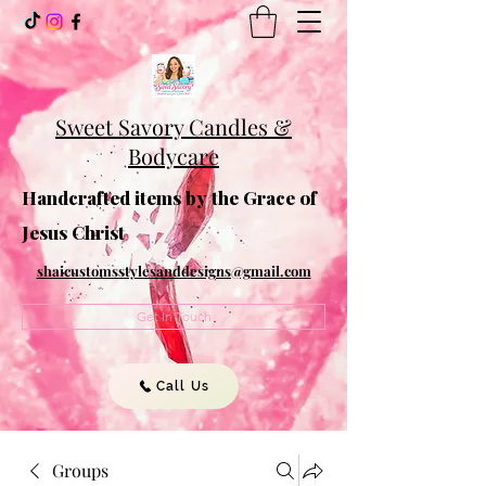
Sweet Savory Candles &
Bodycare
Handcrafted items by the Grace of
Jesus Christ
shaicustomsstylesanddesigns@gmail.com
Get In Touch
Call Us
Groups