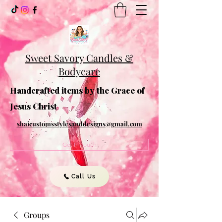
Sweet Savory Candles &
Bodycare
Handcrafted items by the Grace of
Jesus Christ
shaicustomsstylesanddesigns@gmail.com
Get In Touch
Call Us
Groups