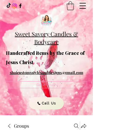
Sweet Savory Candles &
Bodycare
Handcrafted items by the Grace of
Jesus Christ
shaicustomsstylesanddesigns@gmail.com
Get In Touch
Call Us
Groups