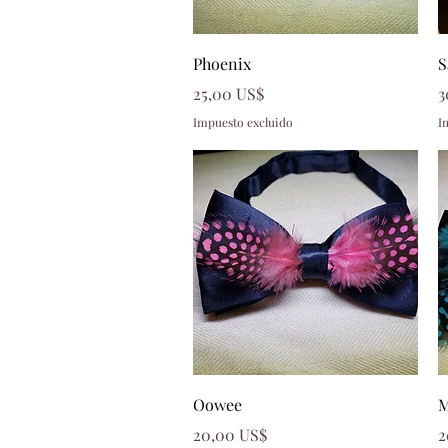
Vista rápida
Phoenix
S
Precio
P
25,00 US$
3
Impuesto excluido
I
Vista rápida
Oowee
M
Precio
P
20,00 US$
2