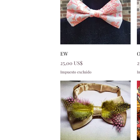
Vista rápida
EW
O
Precio
P
25,00 US$
2
Impuesto excluido
I