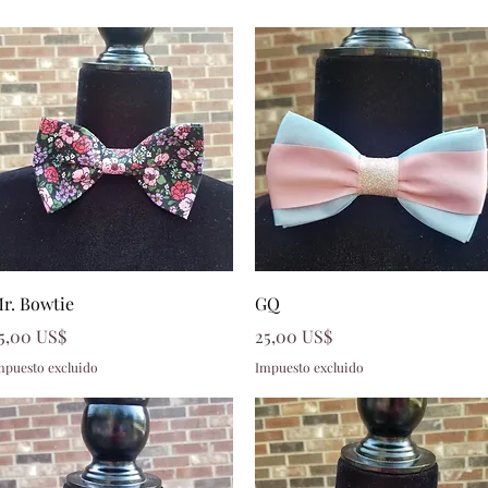
Vista rápida
Vista rápida
r. Bowtie
GQ
recio
Precio
5,00 US$
25,00 US$
mpuesto excluido
Impuesto excluido