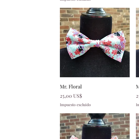
Vista rápida
Mr. Floral
M
Precio
P
25,00 US$
2
Impuesto excluido
I