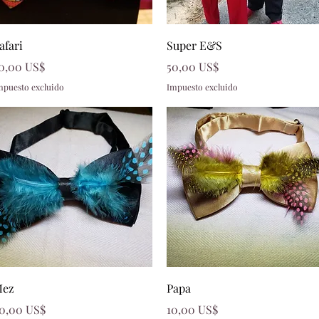
Vista rápida
Vista rápida
afari
Super E&S
recio
Precio
0,00 US$
50,00 US$
mpuesto excluido
Impuesto excluido
Vista rápida
Vista rápida
ez
Papa
recio
Precio
0,00 US$
10,00 US$