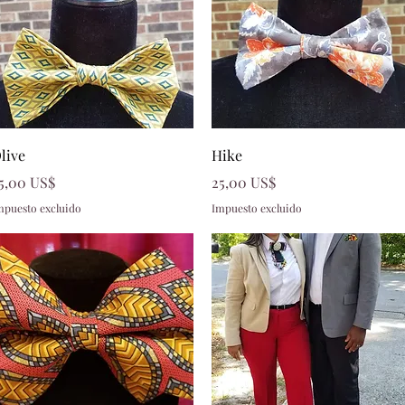
Vista rápida
Vista rápida
live
Hike
recio
Precio
5,00 US$
25,00 US$
mpuesto excluido
Impuesto excluido