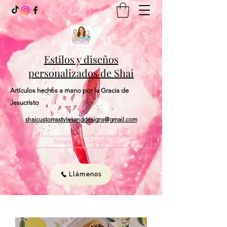
Estilos y diseños
personalizados de Shai
Artículos hechos a mano por la Gracia de
Jesucristo
shaicustomsstylesanddesigns@gmail.com
Ponerse en contacto
Llámenos