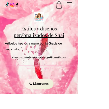
Estilos y diseños
personalizados de Shai
Artículos hechos a mano por la Gracia de
Jesucristo
shaicustomsstylesanddesigns@gmail.com
Ponerse en contacto
Llámenos