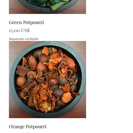
Green Potpourri
Precio
15,00 US$
Impuesto excluido
Orange Potpourri