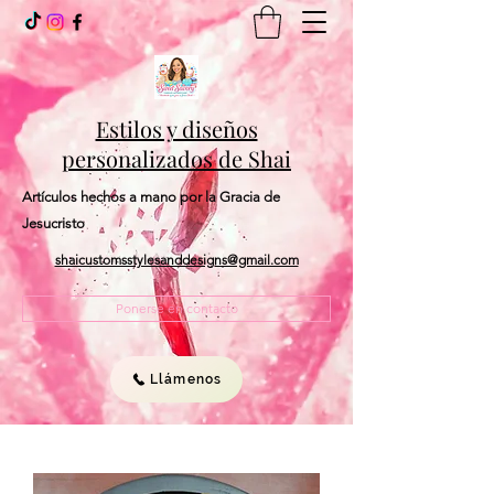
Estilos y diseños
personalizados de Shai
Artículos hechos a mano por la Gracia de
Jesucristo
shaicustomsstylesanddesigns@gmail.com
Ponerse en contacto
Llámenos