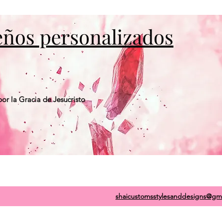
seños personalizados
or la Gracia de Jesucristo
shaicustomsstylesanddesigns@gm