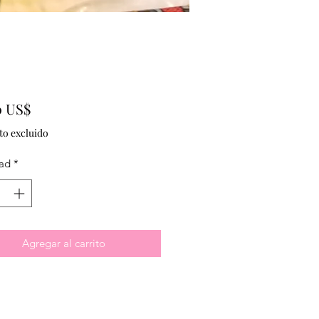
Precio
0 US$
to excluido
ad
*
Agregar al carrito