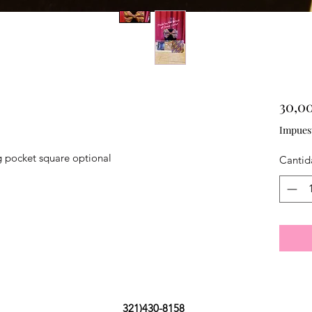
30,0
Impues
g pocket square optional 
Cantid
321)430-8158