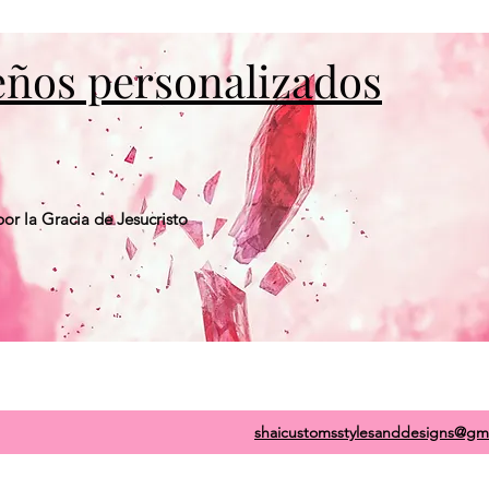
seños personalizados
or la Gracia de Jesucristo
shaicustomsstylesanddesigns@gm