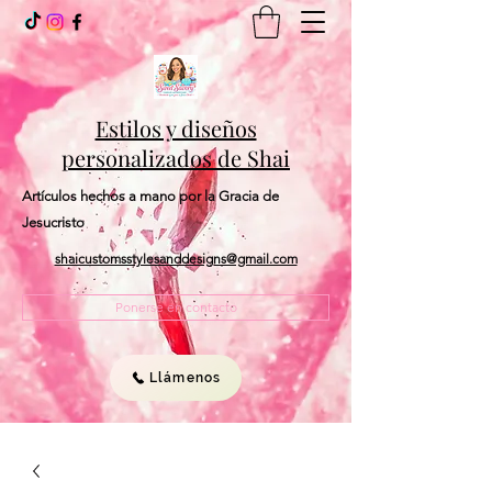
Estilos y diseños
personalizados de Shai
Artículos hechos a mano por la Gracia de
Jesucristo
shaicustomsstylesanddesigns@gmail.com
Ponerse en contacto
Llámenos