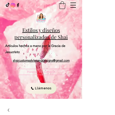
Estilos y diseños
personalizados de Shai
Artículos hechos a mano por la Gracia de
Jesucristo
shaicustomsstylesanddesigns@gmail.com
Ponerse en contacto
Llámenos