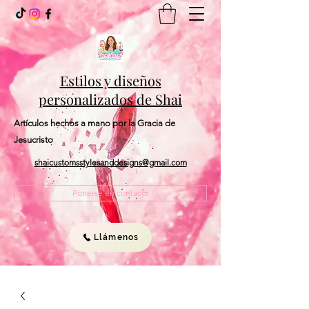
Estilos y diseños
personalizados de Shai
Artículos hechos a mano por la Gracia de
Jesucristo
shaicustomsstylesanddesigns@gmail.com
Ponerse en contacto
Llámenos