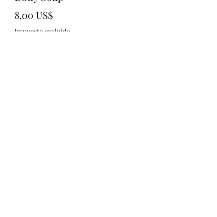
Precio
8,00 US$
Impuesto excluido
Cantidad
*
Agregar al carrito
321)430-8158
©2020 por Shai&#39;s Custom Styles and Designs.
Orgullosamente creado con Wix.com