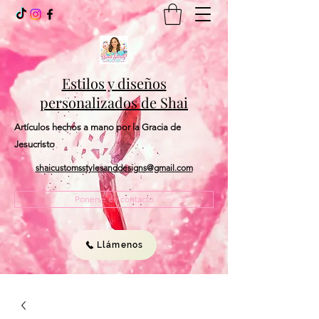
Estilos y diseños
personalizados de Shai
Artículos hechos a mano por la Gracia de
Jesucristo
shaicustomsstylesanddesigns@gmail.com
Ponerse en contacto
Llámenos