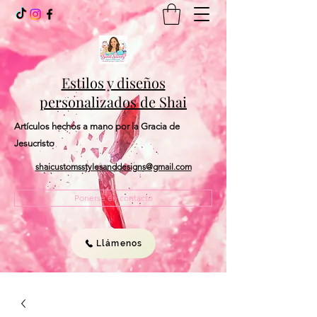
Estilos y diseños
personalizados de Shai
Artículos hechos a mano por la Gracia de
Jesucristo
shaicustomsstylesanddesigns@gmail.com
Ponerse en contacto
Llámenos