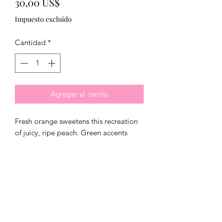
Precio
30,00 US$
Impuesto excluido
Cantidad
*
Agregar al carrito
Fresh orange sweetens this recreation
of juicy, ripe peach. Green accents
elevate the natural fruit sensation while
lingering undertones of vanilla and
musk add a velvety background for the
fruit accord.
FRAGRANCE NOTES:
Top:
Citrus