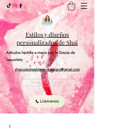
Estilos y diseños
personalizados de Shai
Artículos hechos a mano por la Gracia de
Jesucristo
shaicustomsstylesanddesigns@gmail.com
Ponerse en contacto
Llámenos