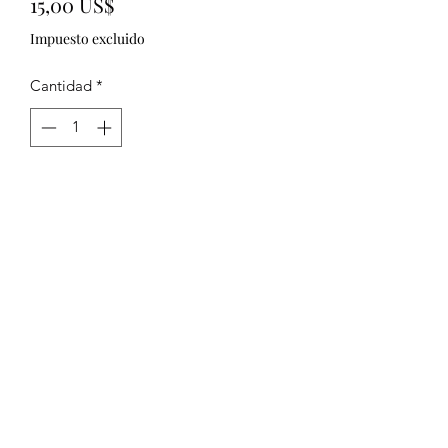
Precio
15,00 US$
Impuesto excluido
Cantidad
*
Agregar al carrito
Strawberry Lemonade 
To prevent fire and serious
injury:
To prevent fire and serious injury:
Always trim wick to 1/4 inch before
lighting and keep debris out of wax