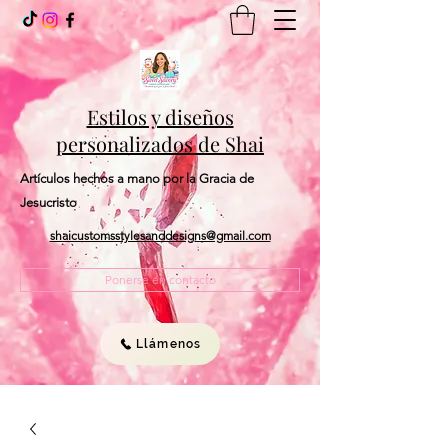
Estilos y diseños
personalizados de Shai
Artículos hechos a mano por la Gracia de
Jesucristo
shaicustomsstylesanddesigns@gmail.com
Ponerse en contacto
Llámenos