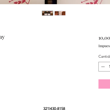
ay
10,0
Impues
Cantid
321)430-8158