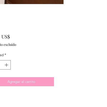
Precio
0 US$
to excluido
ad
*
Agregar al carrito