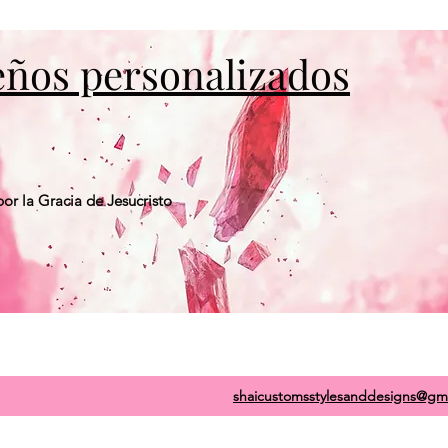
seños personalizados
or la Gracia de Jesucristo
shaicustomsstylesanddesigns@gm