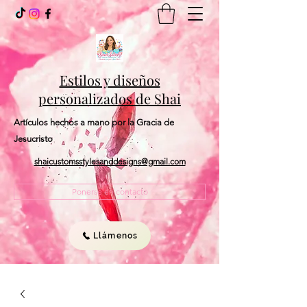
Estilos y diseños
personalizados de Shai
Artículos hechos a mano por la Gracia de
Jesucristo
shaicustomsstylesanddesigns@gmail.com
Ponerse en contacto
Llámenos