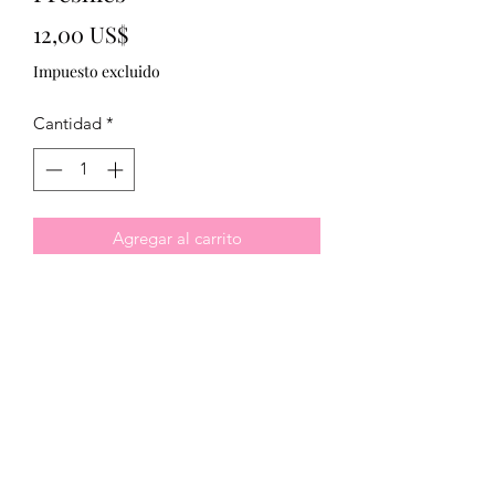
Precio
12,00 US$
Impuesto excluido
Cantidad
*
Agregar al carrito
This fragrance is infused with natural
essential oils, including cedar,
bergamot, and clary sage
Bright citrus and a touch of black
cherry enhance the dark plum heart of
this fragrance. Amber, sugar, and
vanilla base notes reinforce the
sweetness of this scent, while musk and