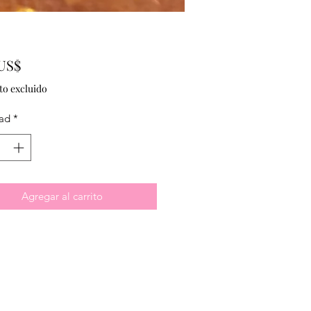
Precio
 US$
to excluido
ad
*
Agregar al carrito