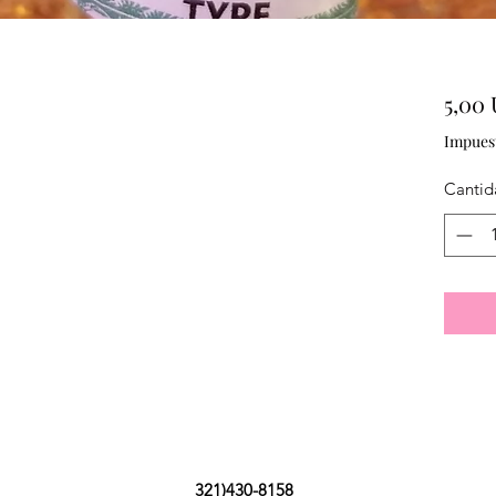
5,00
Impues
Cantid
321)430-8158