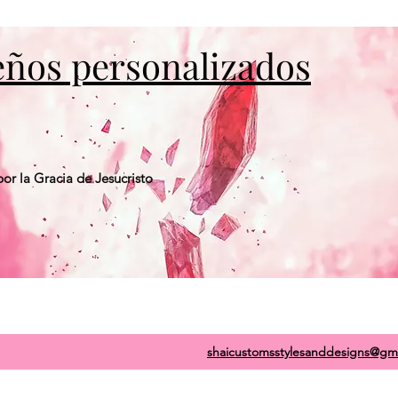
seños personalizados
or la Gracia de Jesucristo
shaicustomsstylesanddesigns@gm