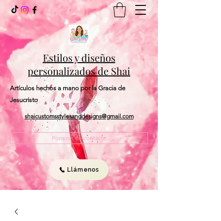
Estilos y diseños
personalizados de Shai
Artículos hechos a mano por la Gracia de
Jesucristo
shaicustomsstylesanddesigns@gmail.com
Ponerse en contacto
Llámenos