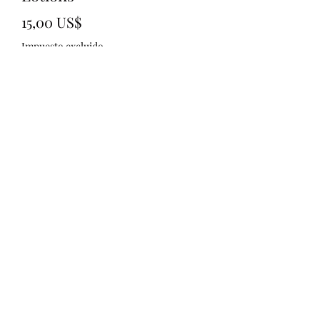
Precio
15,00 US$
Impuesto excluido
Cantidad
*
Agregar al carrito
321)430-8158
©2020 por Shai&#39;s Custom Styles and Designs.
Orgullosamente creado con Wix.com