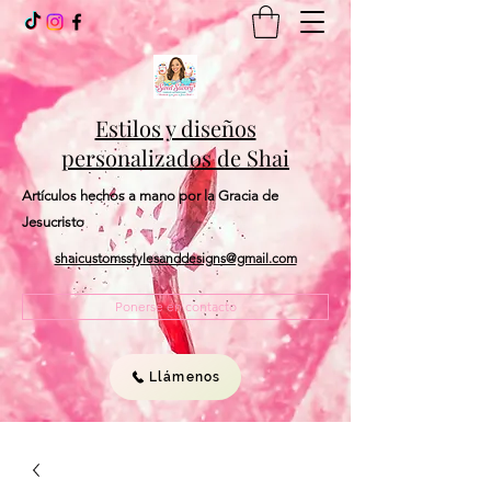
Estilos y diseños
personalizados de Shai
Artículos hechos a mano por la Gracia de
Jesucristo
shaicustomsstylesanddesigns@gmail.com
Ponerse en contacto
Llámenos