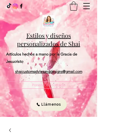
Estilos y diseños
personalizados de Shai
Artículos hechos a mano por la Gracia de
Jesucristo
shaicustomsstylesanddesigns@gmail.com
Ponerse en contacto
Llámenos