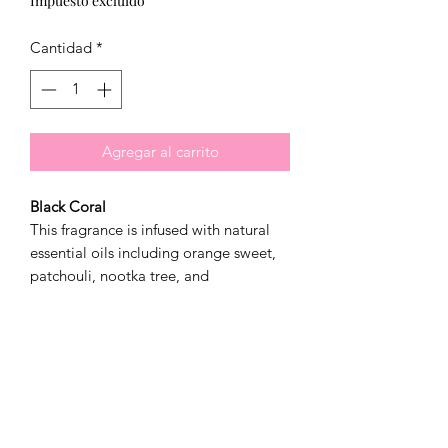
Impuesto excluido
Cantidad
*
Agregar al carrito
Black Coral
This fragrance is infused with natural
essential oils including orange sweet,
patchouli, nootka tree, and
eucalyptus.
Note Profile
Top:
Marine, Camphor, Pineapple
Middle:
Lavender, Bamboo
Base:
Dark Musk, Amber, Vetiver,
Cedar