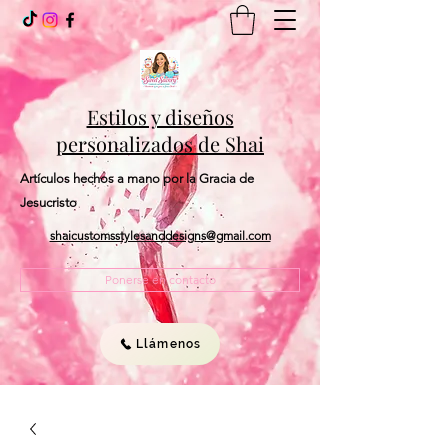
Estilos y diseños
personalizados de Shai
Artículos hechos a mano por la Gracia de
Jesucristo
shaicustomsstylesanddesigns@gmail.com
Ponerse en contacto
Llámenos