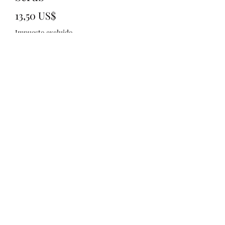
Precio
13,50 US$
Impuesto excluido
Cantidad
*
Agregar al carrito
321)430-8158
©2020 por Shai&#39;s Custom Styles and Designs.
Orgullosamente creado con Wix.com