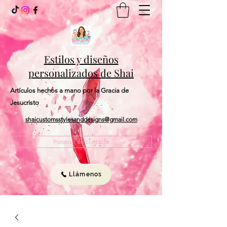
Estilos y diseños
personalizados de Shai
Artículos hechos a mano por la Gracia de
Jesucristo
shaicustomsstylesanddesigns@gmail.com
Ponerse en contacto
Llámenos