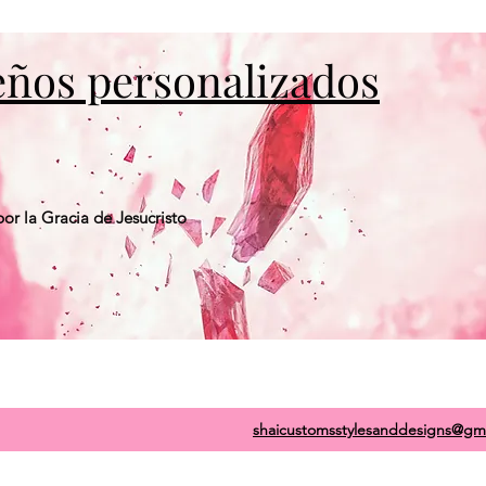
seños personalizados
or la Gracia de Jesucristo
shaicustomsstylesanddesigns@gm