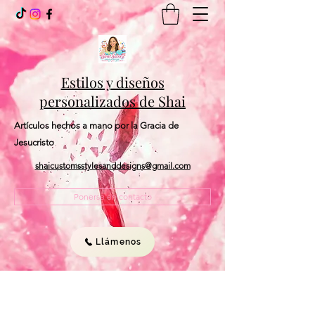
Estilos y diseños
personalizados de Shai
Artículos hechos a mano por la Gracia de
Jesucristo
shaicustomsstylesanddesigns@gmail.com
Ponerse en contacto
Llámenos