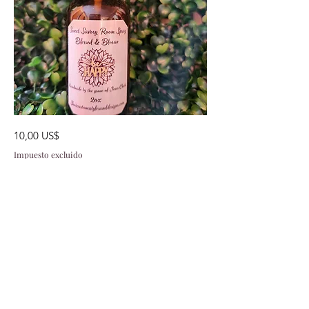
Blessed
Precio
10,00 US$
&
Bloran
Impuesto excluido