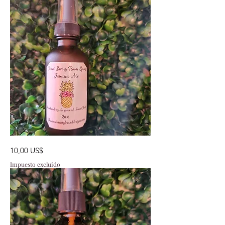
Jamaica
Precio
10,00 US$
Me
Impuesto excluido