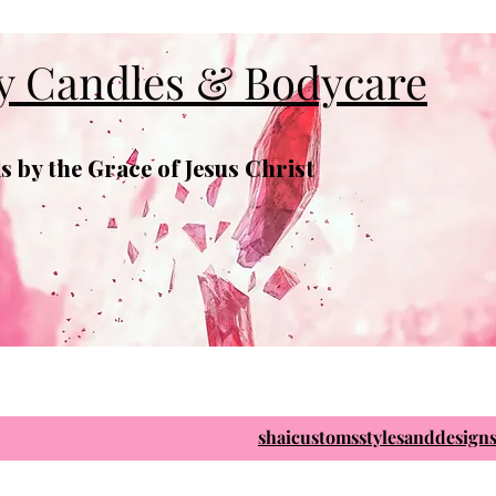
y Candles & Bodycare
 by the Grace of Jesus Christ
shaicustomsstylesanddesig