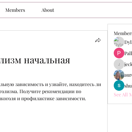
Members
About
Member
Dyl
Pal
лизм начальная 
jec
jeckade
aur
льную зависимость и узнайте, находитесь ли 
shu
голизма. Получите рекомендации по 
See All 
коголя и профилактике зависимости.