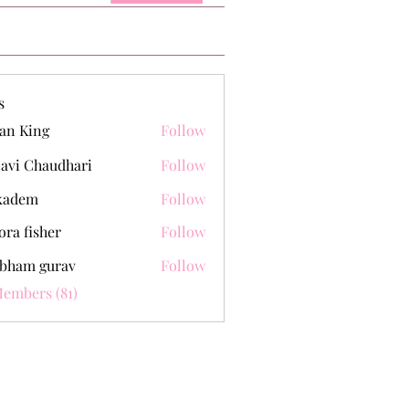
s
an King
Follow
lavi Chaudhari
Follow
kadem
Follow
m
ora fisher
Follow
bham gurav
Follow
Members (81)