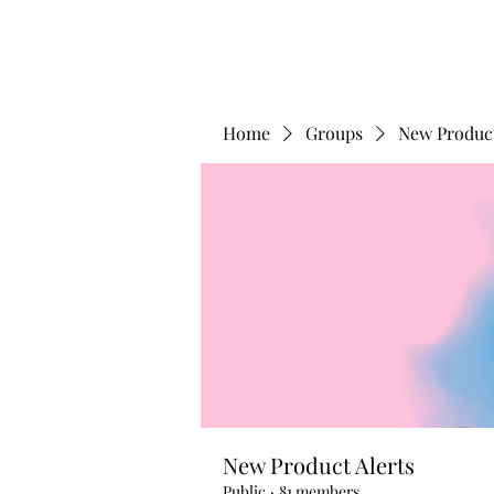
Home
Groups
New Product
New Product Alerts
Public
·
81 members