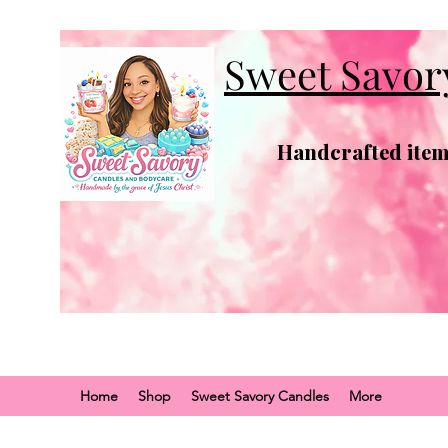
Sweet Savor
Handcrafted items
Home
Shop
Sweet Savory Candles
More