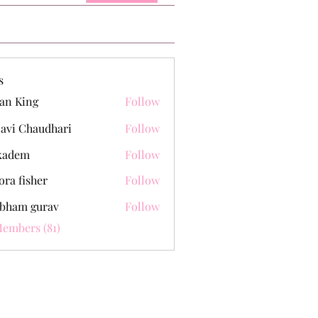
s
an King
Follow
lavi Chaudhari
Follow
kadem
Follow
m
ora fisher
Follow
bham gurav
Follow
Members (81)