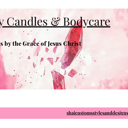
y Candles & Bodycare
 by the Grace of Jesus Christ
shaicustomsstylesanddesig