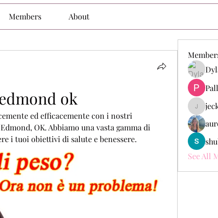
Members
About
Member
Dyl
Pal
o edmond ok
jec
jeckade
emente ed efficacemente con i nostri 
aur
a Edmond, OK. Abbiamo una vasta gamma di 
re i tuoi obiettivi di salute e benessere.
shu
See All 