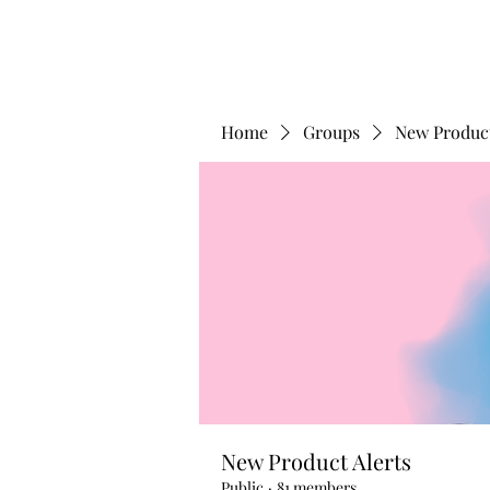
Home
Groups
New Product
New Product Alerts
Public
·
81 members