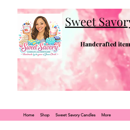
Sweet Savor
Handcrafted items
Home
Shop
Sweet Savory Candles
More