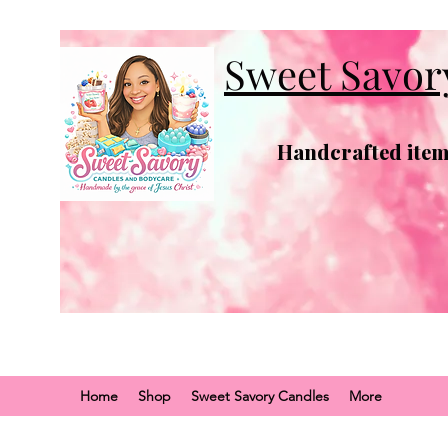
Sweet Savor
Handcrafted items
Home
Shop
Sweet Savory Candles
More