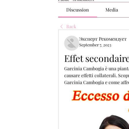
Discussion
Media
Back
Эксперт Рекомендует
September 7, 2023
Effet secondaire
Garcinia Cambogia è una pianta
causare effetti collaterali. Scopr
Garcinia Cambogia e come affro