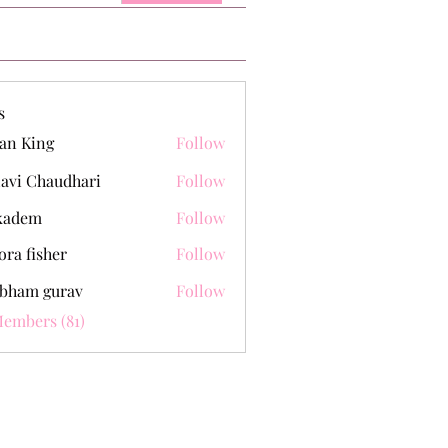
s
an King
Follow
lavi Chaudhari
Follow
kadem
Follow
m
ora fisher
Follow
bham gurav
Follow
Members (81)