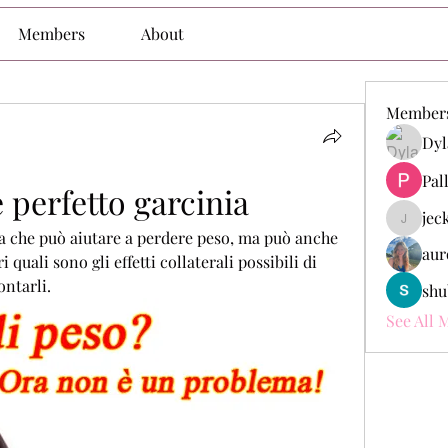
Members
About
Member
Dyl
Pal
 perfetto garcinia
jec
jeckade
 che può aiutare a perdere peso, ma può anche 
aur
i quali sono gli effetti collaterali possibili di 
ntarli.
shu
See All 