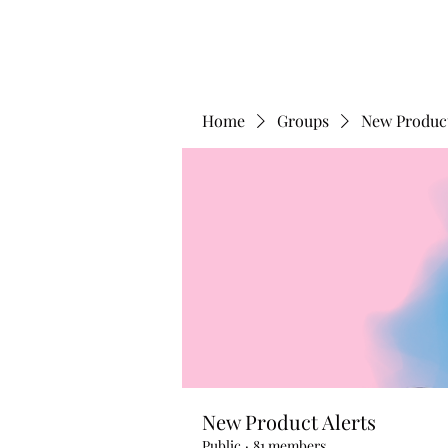
Home
Groups
New Product
New Product Alerts
Public
·
81 members