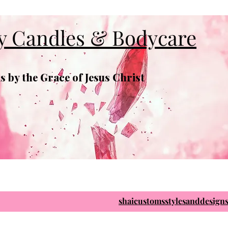
y Candles & Bodycare
 by the Grace of Jesus Christ
shaicustomsstylesanddesig