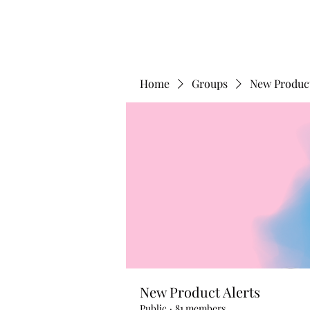
Home
Groups
New Product
New Product Alerts
Public
·
81 members