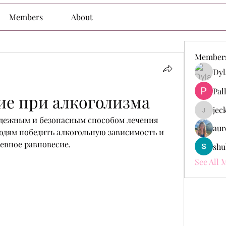
Members
About
Member
Dyl
Pal
ие при алкоголизма
jec
jeckade
дежным и безопасным способом лечения 
aur
дям победить алкогольную зависимость и 
евное равновесие.
shu
See All 