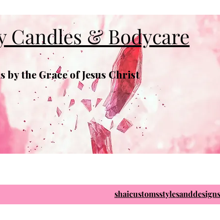
y Candles & Bodycare
 by the Grace of Jesus Christ
shaicustomsstylesanddesig