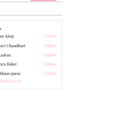
s
an King
Follow
lavi Chaudhari
Follow
kadem
Follow
m
ora fisher
Follow
bham gurav
Follow
Members (81)